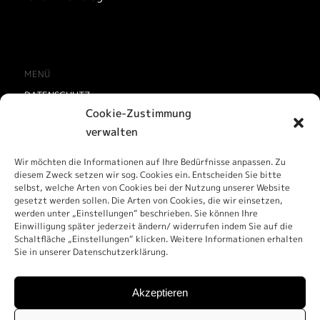
MENÜ
DATENSCHUTZ
Cookie-Zustimmung
IMPRESSUM
verwalten
CONTACT
Wir möchten die Informationen auf Ihre Bedürfnisse anpassen. Zu
diesem Zweck setzen wir sog. Cookies ein. Entscheiden Sie bitte
selbst, welche Arten von Cookies bei der Nutzung unserer Website
gesetzt werden sollen. Die Arten von Cookies, die wir einsetzen,
werden unter „Einstellungen“ beschrieben. Sie können Ihre
UNTERSTÜTZT VON
Einwilligung später jederzeit ändern/ widerrufen indem Sie auf die
Schaltfläche „Einstellungen“ klicken. Weitere Informationen erhalten
Sie in unserer Datenschutzerklärung.
Akzeptieren